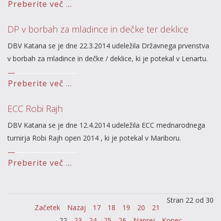
Preberite več ...
DP v borbah za mladince in dečke ter deklice
DBV Katana se je dne 22.3.2014 udeležila Državnega prvenstva
v borbah za mladince in dečke / deklice, ki je potekal v Lenartu.
Preberite več ...
ECC Robi Rajh
DBV Katana se je dne 12.4.2014 udeležila ECC mednarodnega
turnirja Robi Rajh open 2014 , ki je potekal v Mariboru.
Preberite več ...
Stran 22 od 30
Začetek
Nazaj
17
18
19
20
21
22
23
24
25
26
Naprej
Konec