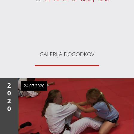
GALERIJA DOGODKOV
2
24.07.2020
0
2
0