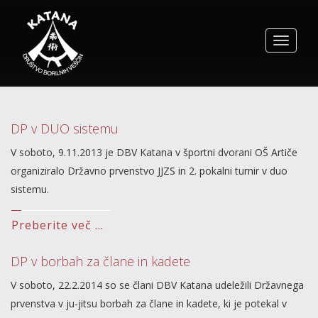
Toggle
navigat
DP v DUO sistemu
V soboto, 9.11.2013 je DBV Katana v športni dvorani OŠ Artiče
organiziralo Državno prvenstvo JJZS in 2. pokalni turnir v duo
sistemu.
Preberite več ...
DP v borbah za člane in kadete
V soboto, 22.2.2014 so se člani DBV Katana udeležili Državnega
prvenstva v ju-jitsu borbah za člane in kadete, ki je potekal v